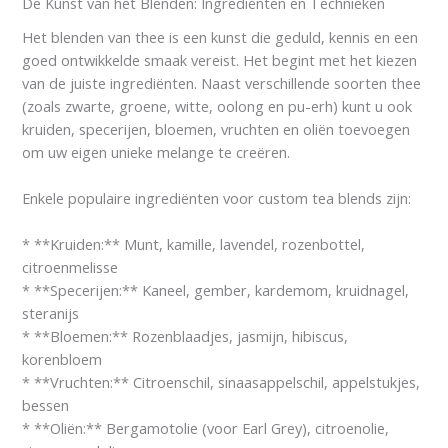
De Kunst van het Blenden: Ingrediënten en Technieken
Het blenden van thee is een kunst die geduld, kennis en een
goed ontwikkelde smaak vereist. Het begint met het kiezen
van de juiste ingrediënten. Naast verschillende soorten thee
(zoals zwarte, groene, witte, oolong en pu-erh) kunt u ook
kruiden, specerijen, bloemen, vruchten en oliën toevoegen
om uw eigen unieke melange te creëren.
Enkele populaire ingrediënten voor custom tea blends zijn:
* **Kruiden:** Munt, kamille, lavendel, rozenbottel,
citroenmelisse
* **Specerijen:** Kaneel, gember, kardemom, kruidnagel,
steranijs
* **Bloemen:** Rozenblaadjes, jasmijn, hibiscus,
korenbloem
* **Vruchten:** Citroenschil, sinaasappelschil, appelstukjes,
bessen
* **Oliën:** Bergamotolie (voor Earl Grey), citroenolie,