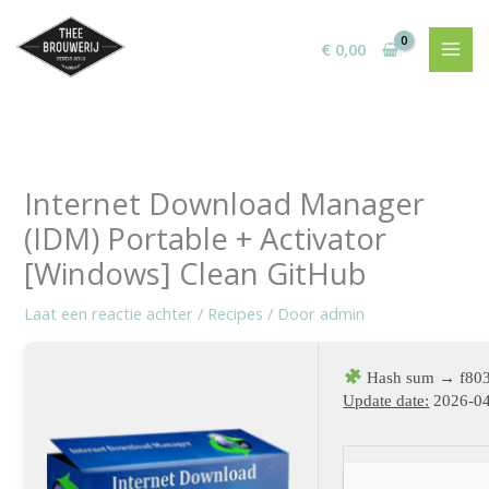
Ga
naar
€
0,00
de
inhoud
Internet Download Manager
(IDM) Portable + Activator
[Windows] Clean GitHub
Laat een reactie achter
/
Recipes
/ Door
admin
Hash sum → f803
Update date:
2026-0