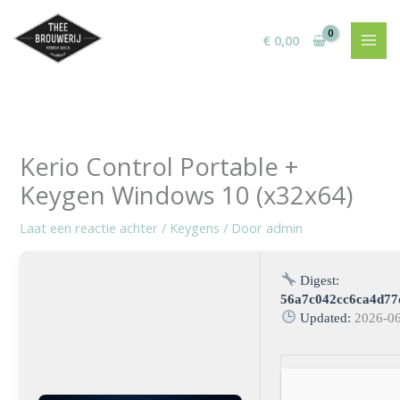
Ga
naar
€
0,00
de
inhoud
Kerio Control Portable +
Keygen Windows 10 (x32x64)
Laat een reactie achter
/
Keygens
/ Door
admin
Digest:
56a7c042cc6ca4d77
Updated:
2026-0