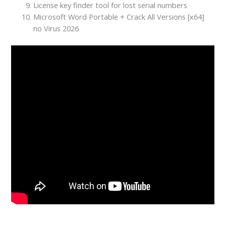
License key finder tool for lost serial numbers
Microsoft Word Portable + Crack All Versions [x64]
no Virus 2026