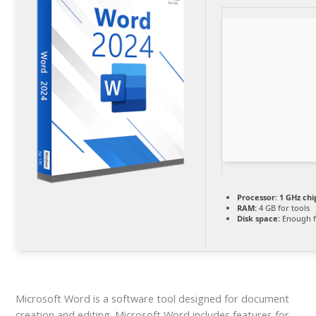
Processor:
1 GHz ch
RAM:
4 GB for tools
Disk space:
Enough f
Microsoft Word is a software tool designed for document
creation and editing. Microsoft Word includes features for