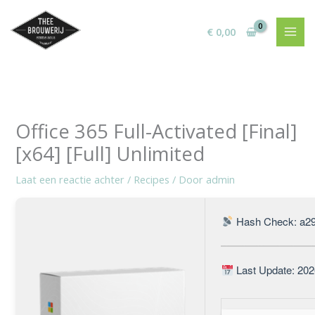
Ga
naar
€
0,00
de
inhoud
Office 365 Full-Activated [Final]
[x64] [Full] Unlimited
Laat een reactie achter
/
Recipes
/ Door
admin
Hash Check: a2
Last Update: 202