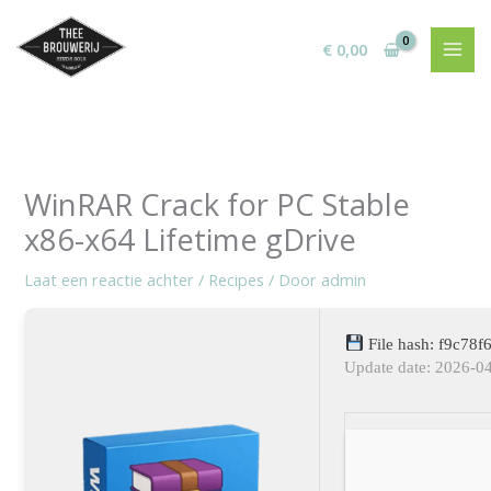
Ga
naar
€
0,00
de
inhoud
WinRAR Crack for PC Stable
x86-x64 Lifetime gDrive
Laat een reactie achter
/
Recipes
/ Door
admin
File hash: f9c78
Update date: 2026-0