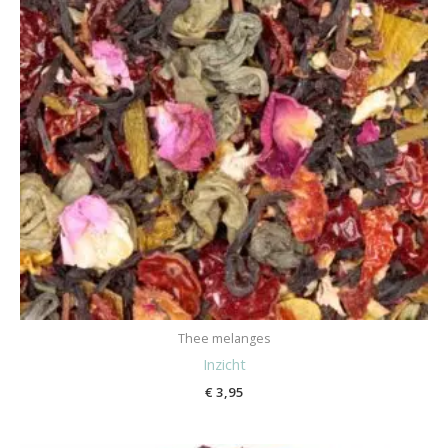
Thee melanges
Inzicht
€
3,95