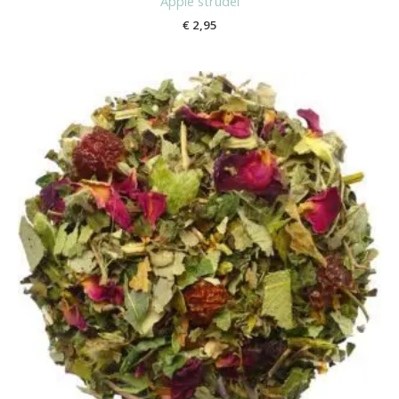
Apple strudel
€
2,95