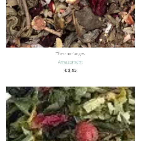
Thee melanges
Amazement
€
3,95