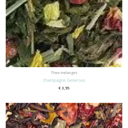
Thee melanges
Champagne Generous
€
3,95