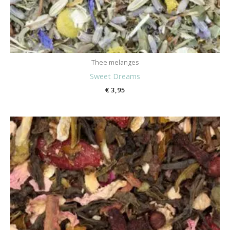
Thee melanges
Sweet Dreams
€
3,95