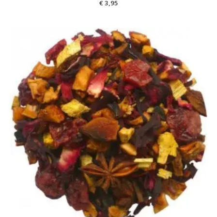
€
3,95