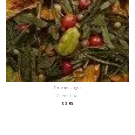
Thee melanges
Green Chai
€
3,95