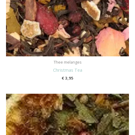
Thee melanges
Christmas Tea
€
3,95