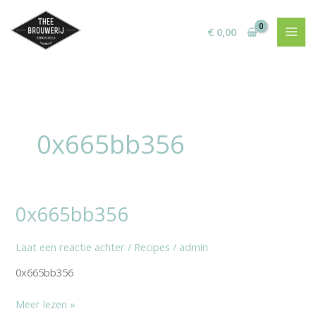
Ga
naar
€
0,00
de
inhoud
0x665bb356
0x665bb356
0x665bb356
Laat een reactie achter
/
Recipes
/
admin
0x665bb356
Meer lezen »