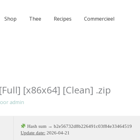
Shop
Thee
Recipes
Commercieel
Full] [x86x64] [Clean] .zip
Door
admin
Hash sum → b2e56732d8b226491c03f84e33464519
Update date:
2026-04-21