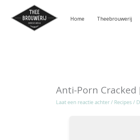
Ga
naar
Home
Theebrouwerij
de
inhoud
Anti-Porn Cracked [
Laat een reactie achter
/
Recipes
/ 