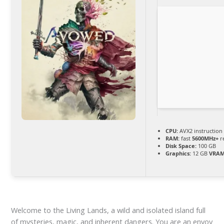
CPU:
AVX2 instruction
RAM:
fast
5600MHz+
r
Disk Space:
100 GB
Graphics:
12 GB
VRAM
Welcome to the Living Lands, a wild and isolated island full
of mysteries, magic, and inherent dangers. You are an envoy