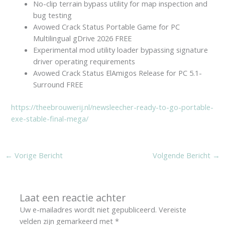
No-clip terrain bypass utility for map inspection and
bug testing
Avowed Crack Status Portable Game for PC
Multilingual gDrive 2026 FREE
Experimental mod utility loader bypassing signature
driver operating requirements
Avowed Crack Status ElAmigos Release for PC 5.1-
Surround FREE
https://theebrouwerij.nl/newsleecher-ready-to-go-portable-
exe-stable-final-mega/
←
Vorige Bericht
Volgende Bericht
→
Laat een reactie achter
Uw e-mailadres wordt niet gepubliceerd.
Vereiste
velden zijn gemarkeerd met
*