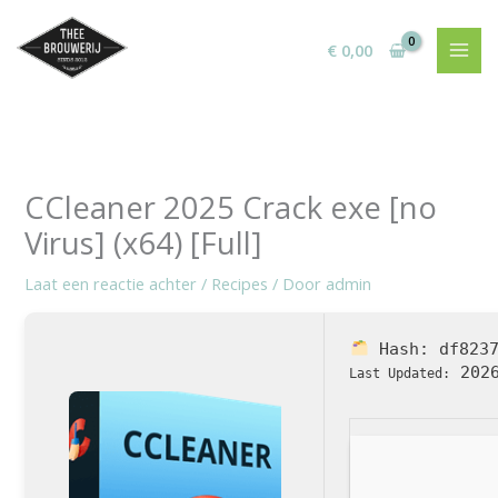
Ga
naar
€
0,00
de
inhoud
CCleaner 2025 Crack exe [no
Virus] (x64) [Full]
Laat een reactie achter
/
Recipes
/ Door
admin
Hash:
df823
2026
Last Updated: