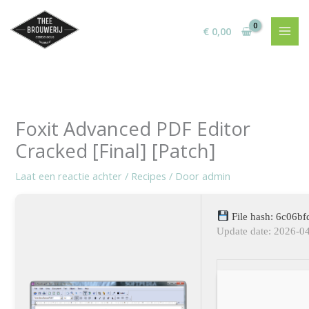
Ga
naar
€
0,00
de
inhoud
Foxit Advanced PDF Editor
Cracked [Final] [Patch]
Laat een reactie achter
/
Recipes
/ Door
admin
File hash: 6c06b
Update date: 2026-0