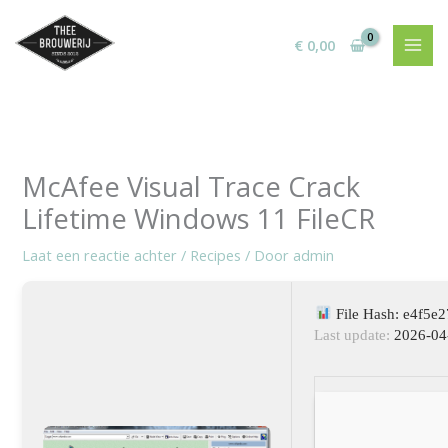
Ga
naar
€
0,00
de
inhoud
McAfee Visual Trace Crack
Lifetime Windows 11 FileCR
Laat een reactie achter
/
Recipes
/ Door
admin
File Hash: e4f5
Last update:
2026-04