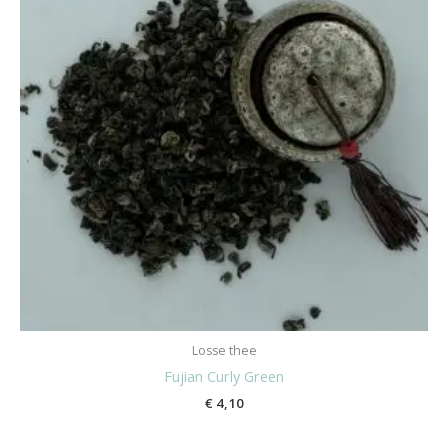
Losse thee
Fujian Curly Green
€
4,10