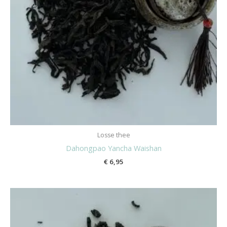
Losse thee
Dahongpao Yancha Waishan
€
6,95