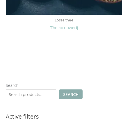
Losse thee
Theebrouwerij
Search
SEARCH
Active filters