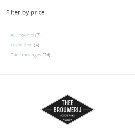
Filter by price
Accessoires
7
Losse thee
4
Thee melanges
24