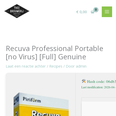
Ga
naar
€
0,00
de
inhoud
Recuva Professional Portable
[no Virus] [Full] Genuine
Laat een reactie achter
/
Recipes
/ Door
admin
Hash code: 06db
Last modification: 2026-04