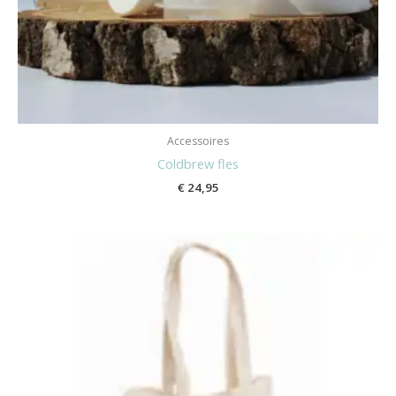
Accessoires
Coldbrew fles
€
24,95